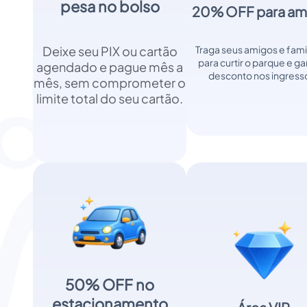
pesa no bolso
20% OFF para am
Deixe seu PIX ou cartão
Traga seus amigos e fami
para curtir o parque e ga
agendado e pague mês a
desconto nos ingress
mês, sem comprometer o
limite total do seu cartão.
50% OFF no
estacionamento