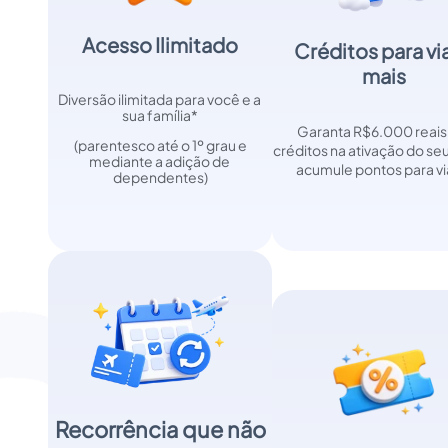
Acesso Ilimitado
Créditos para via
mais
Diversão ilimitada para você e a 
sua família*
Garanta R$6.000 reai
 (parentesco até o 1º grau e 
créditos na ativação do seu 
mediante a adição de 
acumule pontos para via
dependentes)
Recorrência que não