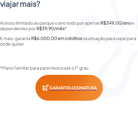
viajar mais?
Acesso ilimitado ao parque o ano todo por apenas 
R$349,00/ano
 e 
dependentes por 
R$39,90/mês
*.
E mais: garanta 
R$6.000,00 em créditos
 na ativação para viajar para 
onde quiser.
*Plano familiar para parentesco até o 1° grau.
GARANTIR ASSINATURA