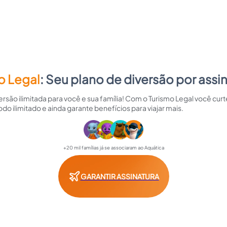
o Legal
: Seu plano de diversão por assi
rsão ilimitada para você e sua família! Com o Turismo Legal você curt
odo ilimitado e ainda garante benefícios para viajar mais.
+20 mil famílias já se associaram ao Aquática
GARANTIR ASSINATURA