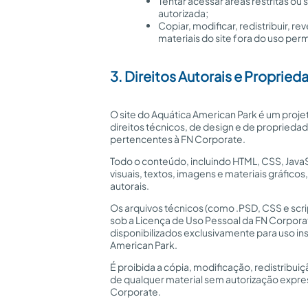
Tentar acessar áreas restritas ou
autorizada;
Copiar, modificar, redistribuir, rev
materiais do site fora do uso perm
3. Direitos Autorais e Propried
O site do Aquática American Park é um proje
direitos técnicos, de design e de propriedad
pertencentes à FN Corporate.
Todo o conteúdo, incluindo HTML, CSS, JavaS
visuais, textos, imagens e materiais gráficos
autorais.
Os arquivos técnicos (como .PSD, CSS e scri
sob a Licença de Uso Pessoal da FN Corpora
disponibilizados exclusivamente para uso ins
American Park.
É proibida a cópia, modificação, redistribuiç
de qualquer material sem autorização expres
Corporate.