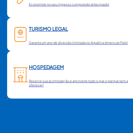
Economize no seu ingresso comprando antecipado!
TURISMO LEGAL
Garanta um ano de diversão ilimitada no Aquática American Park!
HOSPEDAGEM
Reserve sua acomodação e aproveite tudo o que o parque tem a
oferecer!
o, em razão do alto número de visitantes, o acesso ao parqu
 quem adquiriu ingresso para o Show da Ana Castela.
or vir somente ao parque sem ingresso para o show deverão 
e apresentar a carteirinha no momento do acesso. Ingresso