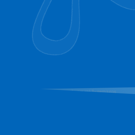
Parcelamento no cartão em até
3x sem juros
Pague a vista no PIX com 
5% de desconto