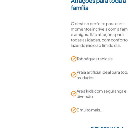
Atrações para toda a
família
O destino perfeito para curtir
momentos incríveis com a famí
e amigos. São atrações para
todas as idades, com conforto
lazer do início ao fim do dia.
Toboáguas radicais
Praia artificial ideal para to
as idades
Área kids com segurança e
diversão
E muito mais...