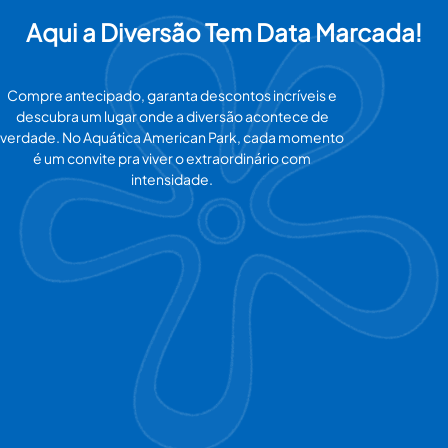
 cortesias estarão indisponíveis para a data.
Aqui a Diversão Tem Data Marcada!
ada para garantir seu bem-estar, segurança e conforto, evi
Compre antecipado, garanta descontos incríveis e
a experiência ainda melhor para todos.
descubra um lugar onde a diversão acontece de
verdade. No Aquática American Park, cada momento
é um convite pra viver o extraordinário com
intensidade.
garantir sua participação nesse dia incrível! Estamos nos úl
REALIZAR AGENDAMENTO (SÓCIO)